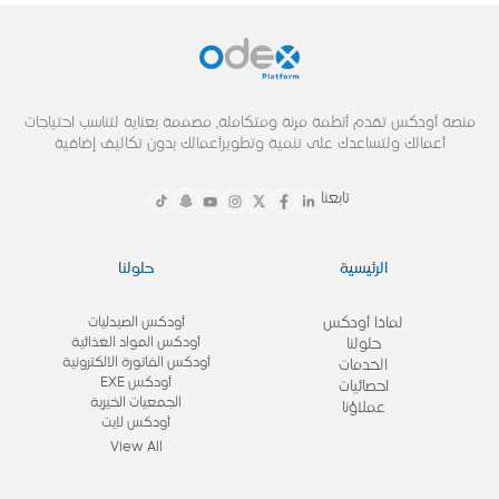
منصة أودكس تقدم أنظمة مرنة ومتكاملة, مصممة بعناية لتناسب احتياجات
أعمالك ولتساعدك على تنمية وتطويرأعمالك بدون تكاليف إضافية
تابعنا
الرئيسية
حلولنا
لماذا أودكس
أودكس الصيدليات
أودكس المواد الغذائية
حلولنا
أودكس الفاتورة الالكترونية
الخدمات
أودكس EXE
احصائيات
الجمعيات الخيرية
عملاؤنا
أودكس لايت
View All