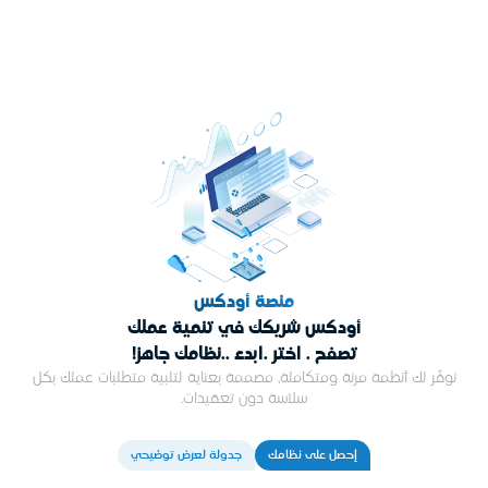
منصة أودكس
أودكس شريكك في تنمية عملك
تصفح . اختر .ابدء ..نظامك جاهز!
نوفّر لك أنظمة مرنة ومتكاملة، مصممة بعناية لتلبية متطلبات عملك بكل
سلاسة دون تعقيدات.
إحصل على نظامك
جدولة لعرض توضيحي