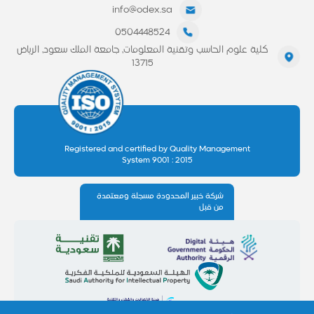
info@odex.sa
0504448524
كلية علوم الحاسب وتقنية المعلومات، جامعة الملك سعود، الرياض
13715
Registered and certified by Quality Management
System 9001 : 2015
شركة خبير المحدودة مسجلة ومعتمدة
من قبل