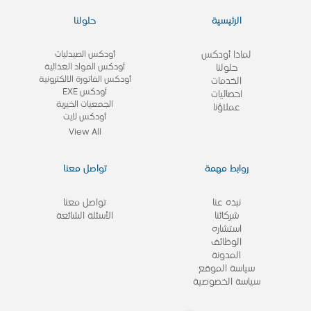
الرئيسية
حلولنا
لماذا أودكس
أودكس الصيدليات
أودكس المواد الغذائية
حلولنا
أودكس الفاتورة الالكترونية
الخدمات
أودكس EXE
احصائيات
الجمعيات الخيرية
عملاؤنا
أودكس لايت
View All
روابط مهمة
تواصل معنا
نبذة عنا
تواصل معنا
شركائنا
الأسئلة الشائعة
استشاره
الوظائف
المدونة
سياسة الموقع
سياسة الخصوصية