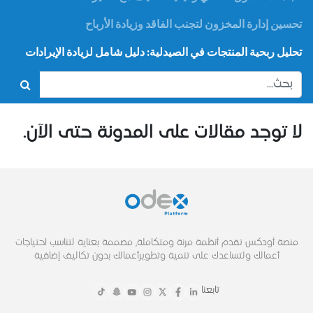
تحسين إدارة المخزون لتجنب الفاقد وزيادة الأرباح
تحليل ربحية المنتجات في الصيدلية: دليل شامل لزيادة الإيرادات
لا توجد مقالات على المدونة حتى الآن.
منصة أودكس تقدم أنظمة مرنة ومتكاملة, مصممة بعناية لتناسب احتياجات
أعمالك ولتساعدك على تنمية وتطويرأعمالك بدون تكاليف إضافية
تابعنا