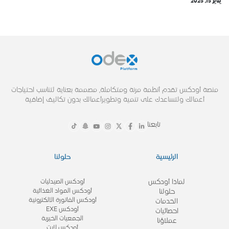
يناير 15, 2025
منصة أودكس تقدم أنظمة مرنة ومتكاملة, مصممة بعناية لتناسب احتياجات
أعمالك ولتساعدك على تنمية وتطويرأعمالك بدون تكاليف إضافية
تابعنا
الرئيسية
حلولنا
لماذا أودكس
أودكس الصيدليات
أودكس المواد الغذائية
حلولنا
أودكس الفاتورة الالكترونية
الخدمات
أودكس EXE
احصائيات
الجمعيات الخيرية
عملاؤنا
أودكس لايت