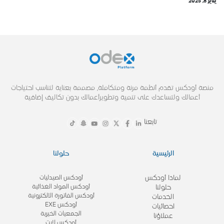
يناير 8, 2025
منصة أودكس تقدم أنظمة مرنة ومتكاملة, مصممة بعناية لتناسب احتياجات
أعمالك ولتساعدك على تنمية وتطويرأعمالك بدون تكاليف إضافية
تابعنا
الرئيسية
حلولنا
لماذا أودكس
أودكس الصيدليات
أودكس المواد الغذائية
حلولنا
أودكس الفاتورة الالكترونية
الخدمات
أودكس EXE
احصائيات
الجمعيات الخيرية
عملاؤنا
أودكس لايت