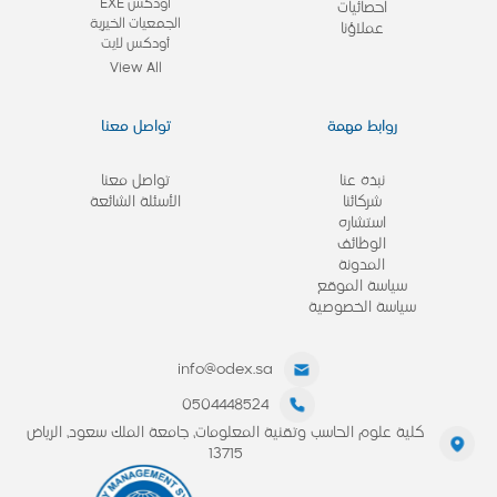
أودكس EXE
احصائيات
الجمعيات الخيرية
عملاؤنا
أودكس لايت
View All
روابط مهمة
تواصل معنا
نبذة عنا
تواصل معنا
شركائنا
الأسئلة الشائعة
استشاره
الوظائف
المدونة
سياسة الموقع
سياسة الخصوصية
info@odex.sa
0504448524
كلية علوم الحاسب وتقنية المعلومات، جامعة الملك سعود، الرياض
13715