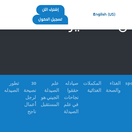
إشترك الأن
English (US)
ل الصغيرة
تسجيل الدخول
sp
الغذاء
المكملات
صيادله
علم
30
تطور
والصحة
الغذائية
حققوا
الصيدلة
نصيحة
الصيدله
نجاحات
الجيني هو
لرجل
في علم
المستقبل
أعمال
الصيدلة
ناجح