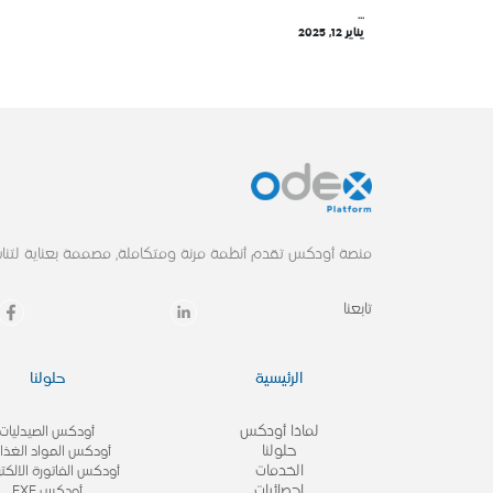
...
يناير 12, 2025
منصة أودكس تقدم أنظمة مرنة ومتكاملة, مصممة بعناية لتناس
تابعنا
الرئيسية
حلولنا
لماذا أودكس
أودكس الصيدليات
حلولنا
أودكس المواد الغذائ
الخدمات
أودكس الفاتورة الالكتر
احصائيات
أودكس EXE