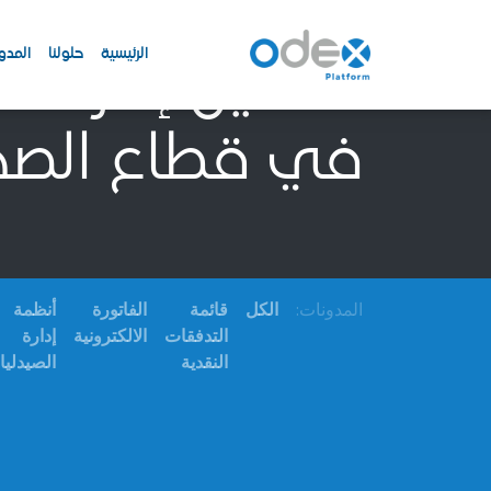
الرئيسية
حلولنا
المدو
تحسين إدارة ال
في قطاع الصح
المدونات:
الكل
قائمة
الفاتورة
أنظمة
التدفقات
الالكترونية
إدارة
النقدية
الصيدلي