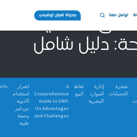
نة
تواصل معنا
جدولة لعرض توضيحي
تدفق النقدي للأعما
ة: دليل شامل
شجرة
إدارة
نقاط
A
اضرار
orts
الحسابات
الموارد
البيع
Comprehensive
استخدام
ات
البشرية
Guide to ERP:
الادوية
Its Advantages
من غير
and Challenges
وصفة
طبية