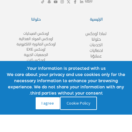
تابعنا
الرئيسية
حلولنا
لماذا أودكس
أودكس الصيدليات
أودكس المواد الغذائية
حلولنا
أودكس الفاتورة الالكترونية
الخدمات
أودكس EXE
احصائيات
الجمعيات الخيرية
عملاؤنا
أودكس لايت
View All
Your information is protected with us.
We care about your privacy and use cookies only for the
necessary information to enhance your browsing
روابط مهمة
تواصل معنا
experience. We do not share your information with any
third parties without your consent.
نبذة عنا
تواصل معنا
I agree
Cookie Policy
شركائنا
الأسئلة الشائعة
استشاره
الوظائف
المدونة
سياسة الموقع
سياسة الخصوصية