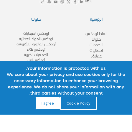
تابعنا
الرئيسية
حلولنا
لماذا أودكس
أودكس الصيدليات
أودكس المواد الغذائية
حلولنا
أودكس الفاتورة الالكترونية
الخدمات
أودكس EXE
احصائيات
الجمعيات الخيرية
عملاؤنا
أودكس لايت
View All
Your information is protected with us.
We care about your privacy and use cookies only for the
necessary information to enhance your browsing
روابط مهمة
تواصل معنا
experience. We do not share your information with any
third parties without your consent.
نبذة عنا
تواصل معنا
I agree
Cookie Policy
شركائنا
الأسئلة الشائعة
استشاره
الوظائف
المدونة
سياسة الموقع
سياسة الخصوصية