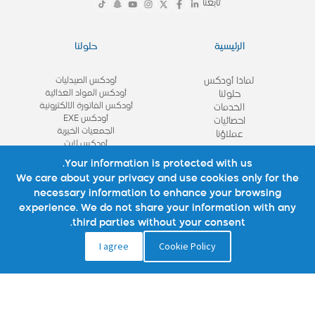
تابعنا
الرئيسية
حلولنا
لماذا أودكس
أودكس الصيدليات
أودكس المواد الغذائية
حلولنا
أودكس الفاتورة الالكترونية
الخدمات
أودكس EXE
احصائيات
الجمعيات الخيرية
عملاؤنا
أودكس لايت
View All
Your information is protected with us.
We care about your privacy and use cookies only for the
necessary information to enhance your browsing
روابط مهمة
تواصل معنا
experience. We do not share your information with any
third parties without your consent.
نبذة عنا
تواصل معنا
I agree
Cookie Policy
شركائنا
الأسئلة الشائعة
استشاره
الوظائف
المدونة
سياسة الموقع
سياسة الخصوصية