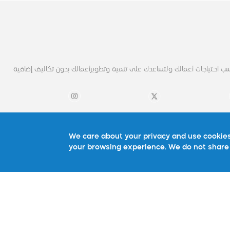
ب احتياجات أعمالك ولتساعدك على تنمية وتطويرأعمالك بدون تكاليف إضافية
روابط مهمة
تواصل معنا
We care about your privacy and use cookies
your browsing experience. We do not share 
نبذة عنا
تواصل معنا
شركائنا
الأسئلة الشائعة
ية
استشاره
ونية
الوظائف
المدونة
سياسة الموقع
سياسة الخصوصية