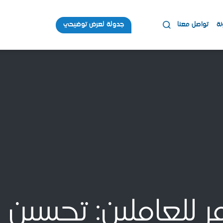
نة
تواصل معنا
جدولة لعرض توضيحي
مر للعاملين: تحسين