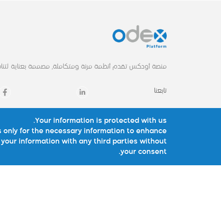
منصة أودكس تقدم أنظمة مرنة ومتكاملة, مصممة بعناية لتناس
تابعنا
Your information is protected with us.
الرئيسية
حلولنا
 only for the necessary information to enhance
your information with any third parties without
لماذا أودكس
أودكس الصيدليات
your consent.
حلولنا
أودكس المواد الغذائ
الخدمات
أودكس الفاتورة الالكتر
احصائيات
أودكس EXE
عملاؤنا
الجمعيات الخيرية
أودكس لايت
View All