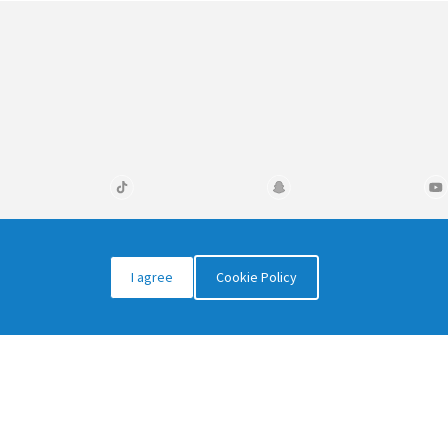
info@odex.sa
I agree
Cookie Policy
0504448524
كلية علوم الحاسب وتقنية المعلومات،
جامعة الملك سعود، الرياض 13715