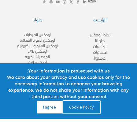
تابعنا
الرئيسية
حلولنا
لماذا أودكس
أودكس الصيدليات
أودكس المواد الغذائية
حلولنا
أودكس الفاتورة الالكترونية
الخدمات
أودكس EXE
احصائيات
الجمعيات الخيرية
عملاؤنا
أودكس لايت
View All
Your information is protected with us.
We care about your privacy and use cookies only for the
necessary information to enhance your browsing
روابط مهمة
تواصل معنا
experience. We do not share your information with any
third parties without your consent.
نبذة عنا
تواصل معنا
I agree
Cookie Policy
شركائنا
الأسئلة الشائعة
استشاره
الوظائف
المدونة
سياسة الموقع
سياسة الخصوصية