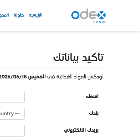
الرئيسية
حلولنا
المدو
تأكيد بياناتك
أودكس المواد الغذائية
في
الخميس 18‏/06‏/2026 4:00:00 م
اسمك
بلدك
بريدك الالكتروني