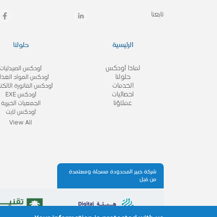
تابعنا
الرئيسية
حلولنا
لماذا أودكس
أودكس الصيدليات
حلولنا
أودكس المواد الغذائ
الخدمات
أودكس الفاتورة الالكتر
احصائيات
أودكس EXE
عملاؤنا
الجمعيات الخيرية
أودكس لايت
View All
شركة خبير المحدودة مسجلة ومعتمدة
من قبل